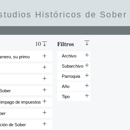
studios Históricos de Sober
10
Filtros
Archivo
rnero, su primo
Subarchivo
Parroquia
Año
 Sober
Tipo
r impago de impuestos
ber
cción de Sober