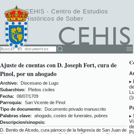
CEHIS -
Centro de Estudios
Históricos de Sober
C
Ajuste de cuentas con D. Joseph Fort, cura de
Pinol, por un ahogado
A
Archivo:
Diocesano de Lugo
d
Subarchivo:
Pleitos civiles
L
Fecha:
08/07/1709
(1
Parroquia:
San Vicente de Pinol
P
Tipo de documento:
Documento privado manuscrito
Palabras clave:
ahogado, costes de funerales, pobres
Vi
Descripcion/sinopsis:
d
D. Benito de Alcedo, cura párroco de la feligresía de San Juan de
Pi