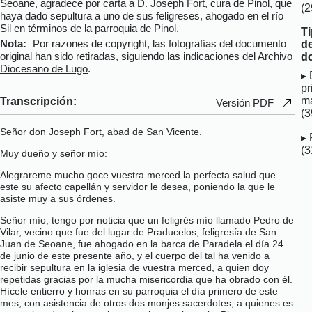
Seoane, agradece por carta a D. Joseph Fort, cura de Pinol, que
(2
haya dado sepultura a uno de sus feligreses, ahogado en el río
Sil en términos de la parroquia de Pinol.
T
Nota:
Por razones de copyright, las fotografías del documento
d
original han sido retiradas, siguiendo las indicaciones del
Archivo
d
Diocesano de Lugo
.
pr
ma
Transcripción:
Versión PDF
(3
Señor don Joseph Fort, abad de San Vicente.
(3
Muy dueño y señor mío:
Alegrareme mucho goce vuestra merced la perfecta salud que
este su afecto capellán y servidor le desea, poniendo la que le
asiste muy a sus órdenes.
Señor mío, tengo por noticia que un feligrés mío llamado Pedro de
Vilar, vecino que fue del lugar de Praducelos, feligresía de San
Juan de Seoane, fue ahogado en la barca de Paradela el día 24
de junio de este presente año, y el cuerpo del tal ha venido a
recibir sepultura en la iglesia de vuestra merced, a quien doy
repetidas gracias por la mucha misericordia que ha obrado con él.
Hícele entierro y honras en su parroquia el día primero de este
mes, con asistencia de otros dos monjes sacerdotes, a quienes es