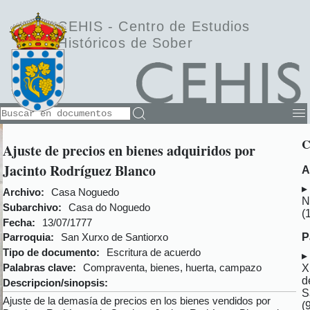
CEHIS -
Centro de Estudios
Históricos de Sober
C
Ajuste de precios en bienes adquiridos por
Jacinto Rodríguez Blanco
A
Archivo:
Casa Noguedo
N
Subarchivo:
Casa do Noguedo
(
Fecha:
13/07/1777
P
Parroquia:
San Xurxo de Santiorxo
Tipo de documento:
Escritura de acuerdo
Palabras clave:
Compraventa, bienes, huerta, campazo
X
d
Descripcion/sinopsis:
S
Ajuste de la demasía de precios en los bienes vendidos por
(