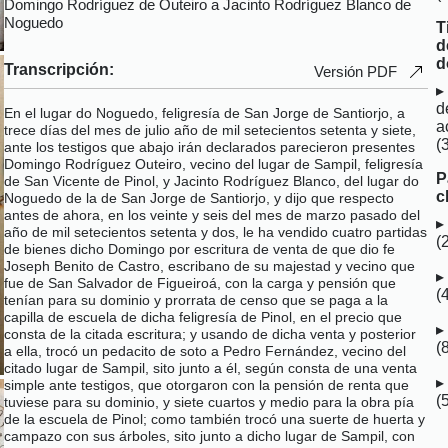
Domingo Rodríguez de Outeiro a Jacinto Rodríguez Blanco de
Noguedo
T
d
d
Transcripción:
Versión PDF
d
En el lugar do Noguedo, feligresía de San Jorge de Santiorjo, a
a
trece días del mes de julio año de mil setecientos setenta y siete,
(
ante los testigos que abajo irán declarados parecieron presentes
Domingo Rodríguez Outeiro, vecino del lugar de Sampil, feligresía
P
de San Vicente de Pinol, y Jacinto Rodríguez Blanco, del lugar do
c
Noguedo de la de San Jorge de Santiorjo, y dijo que respecto
antes de ahora, en los veinte y seis del mes de marzo pasado del
año de mil setecientos setenta y dos, le ha vendido cuatro partidas
(
de bienes dicho Domingo por escritura de venta de que dio fe
Joseph Benito de Castro, escribano de su majestad y vecino que
fue de San Salvador de Figueiroá, con la carga y pensión que
(
tenían para su dominio y prorrata de censo que se paga a la
capilla de escuela de dicha feligresía de Pinol, en el precio que
consta de la citada escritura; y usando de dicha venta y posterior
(
a ella, trocó un pedacito de soto a Pedro Fernández, vecino del
citado lugar de Sampil, sito junto a él, según consta de una venta
simple ante testigos, que otorgaron con la pensión de renta que
(
tuviese para su dominio, y siete cuartos y medio para la obra pía
de la escuela de Pinol; como también trocó una suerte de huerta y
campazo con sus árboles, sito junto a dicho lugar de Sampil, con