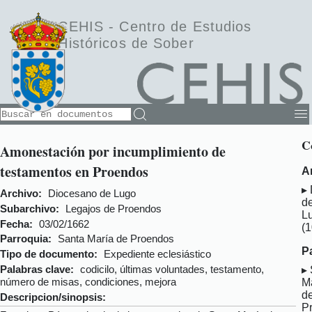
CEHIS -
Centro de Estudios
Históricos de Sober
C
Amonestación por incumplimiento de
testamentos en Proendos
A
Archivo:
Diocesano de Lugo
d
Subarchivo:
Legajos de Proendos
L
Fecha:
03/02/1662
(
Parroquia:
Santa María de Proendos
P
Tipo de documento:
Expediente eclesiástico
Palabras clave:
codicilo, últimas voluntades, testamento,
número de misas, condiciones, mejora
M
d
Descripcion/sinopsis:
P