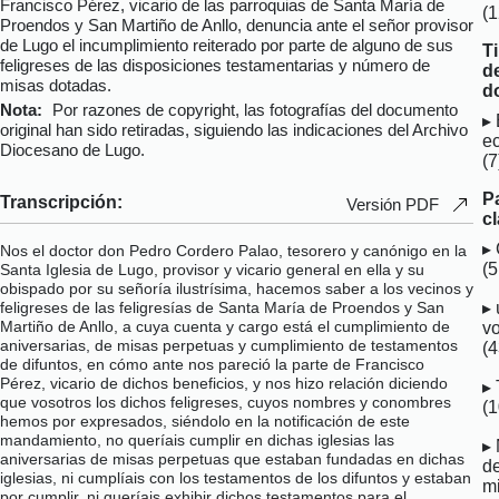
Francisco Pérez, vicario de las parroquias de Santa María de
(
Proendos y San Martiño de Anllo, denuncia ante el señor provisor
de Lugo el incumplimiento reiterado por parte de alguno de sus
T
feligreses de las disposiciones testamentarias y número de
d
misas dotadas.
d
Nota:
Por razones de copyright, las fotografías del documento
original han sido retiradas, siguiendo las indicaciones del Archivo
ec
Diocesano de Lugo.
(7
P
Transcripción:
Versión PDF
c
Nos el doctor don Pedro Cordero Palao, tesorero y canónigo en la
(5
Santa Iglesia de Lugo, provisor y vicario general en ella y su
obispado por su señoría ilustrísima, hacemos saber a los vecinos y
feligreses de las feligresías de Santa María de Proendos y San
Martiño de Anllo, a cuya cuenta y cargo está el cumplimiento de
v
aniversarias, de misas perpetuas y cumplimiento de testamentos
(4
de difuntos, en cómo ante nos pareció la parte de Francisco
Pérez, vicario de dichos beneficios, y nos hizo relación diciendo
que vosotros los dichos feligreses, cuyos nombres y conombres
(
hemos por expresados, siéndolo en la notificación de este
mandamiento, no queríais cumplir en dichas iglesias las
aniversarias de misas perpetuas que estaban fundadas en dichas
d
iglesias, ni cumplíais con los testamentos de los difuntos y estaban
m
por cumplir, ni queríais exhibir dichos testamentos para el