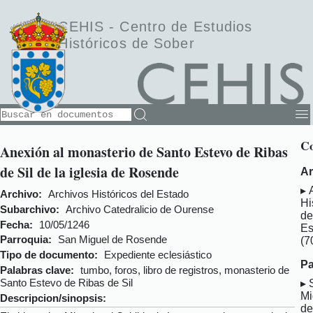
CEHIS -
Centro de Estudios
Históricos de Sober
Co
Anexión al monasterio de Santo Estevo de Ribas
de Sil de la iglesia de Rosende
Ar
Archivo:
Archivos Históricos del Estado
Hi
Subarchivo:
Archivo Catedralicio de Ourense
de
Fecha:
10/05/1246
Es
Parroquia:
San Miguel de Rosende
(7
Tipo de documento:
Expediente eclesiástico
Pa
Palabras clave:
tumbo, foros, libro de registros, monasterio de
Santo Estevo de Ribas de Sil
Mi
Descripcion/sinopsis:
de