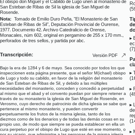
El obispo don Miguel y el Cabildo de Lugo unen al monasterio de
R
San Esteban de Ribas de Sil la iglesia de San Miguel de
(5
Rosende.
Nota:
Tomado de Emilio Duro Peña, "El Monasterio de San
Ti
Esteban de Ribas de Sil", Deputación Provincial de Ourense,
d
1977. Documento 42. Archivo Catedralicio de Orense,
do
Monacales, núm 602, original en pergamino de 255 x 170 mm.,
perforados de tres sellos, y partida por abc.
ec
(7
Transcripción:
Versión PDF
Pa
cl
Bajo la era de 1284 y 6 de mayo. Sea conocido por todos los que
inspeccionen esta página presente, que el señor M(ichael) obispo
de Lugo y todo su cabildo, en favor de la religión del monasterio
(1
de San Esteban de Ribas de Sil, y debido a las múltiples
necesidades del monasterio, conceden y concedió a perpetuidad
al mismo que el abad y el convento puedan por siempre retener a
(4
través de su monasterio la iglesia de San Miguel de Rosende, en
Verosmo, cuyo derecho de patrocinio de dicha iglesia se sabe que
pertenece al mismo monasterio, y pueden convertir
de
perpetuamente los frutos de la misma iglesia, tanto de los
re
diezmos como de los denarios y de todas las demás cosas en su
(1
propio uso, de modo que siempre se pueda establecer en ella un
cura perpetuo por el obispo de Lugo que esté en ese momento, o
por su vicario, que administre a las personas de la misma iglesia