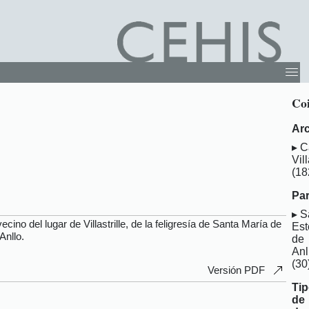
Coi
Arc
C
Vill
(18
Par
S
no del lugar de Villastrille, de la feligresía de Santa María de
Est
Anllo.
de
Anl
(30
Versión PDF
Ti
de