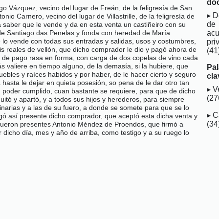
do
o Vázquez, vecino del lugar de Freán, de la feligresía de San
D
o Carnero, vecino del lugar de Villastrille, de la feligresía de
de
saber que le vende y da en esta venta un castiñeiro con su
acu
s de Santiago das Penelas y fonda con heredad de María
 lo vende con todas sus entradas y salidas, usos y costumbres,
pri
s reales de vellón, que dicho comprador le dio y pagó ahora de
(41
rta de pago rasa en forma, con carga de dos copelas de vino cada
s valiere en tiempo alguno, de la demasía, si la hubiere, que
Pa
ebles y raíces habidos y por haber, de le hacer cierto y seguro
cla
a hasta le dejar en quieta posesión, so pena de le dar otro tan
V
u poder cumplido, cuan bastante se requiere, para que de dicho
(27
uitó y apartó, y a todos sus hijos y herederos, para siempre
dinarias y a las de su fuero, a donde se somete para que se lo
C
rgó así presente dicho comprador, que aceptó esta dicha venta y
(34
ue fueron presentes Antonio Méndez de Proendos, que firmó a
 dicho día, mes y año de arriba, como testigo y a su ruego lo