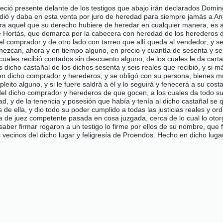
ció presente delante de los testigos que abajo irán declarados Doming
ió y daba en esta venta por juro de heredad para siempre jamás a Antoni
ra aquel que su derecho hubiere de heredar en cualquier manera, es a 
r de Hortás, que demarca por la cabecera con heredad de los heredero
 comprador y de otro lado con tarreo que allí queda al vendedor; y se
ezcan, ahora y en tiempo alguno, en precio y cuantía de sesenta y sei
 cuales recibió contados sin descuento alguno, de los cuales le da ca
icho castañal de los dichos sesenta y seis reales que recibió, y si má
n en dicho comprador y herederos, y se obligó con su persona, bienes mu
eito alguno, y si le fuere saldrá a él y lo seguirá y fenecerá a su cost
o del dicho comprador y herederos de que gocen, a los cuales da todo s
d, y de la tenencia y posesión que había y tenía al dicho castañal se q
 de ella, y dio todo su poder cumplido a todas las justicias reales y or
va de juez competente pasada en cosa juzgada, cerca de lo cual lo oto
o saber firmar rogaron a un testigo lo firme por ellos de su nombre, q
vecinos del dicho lugar y feligresía de Proendos. Hecho en dicho lugar