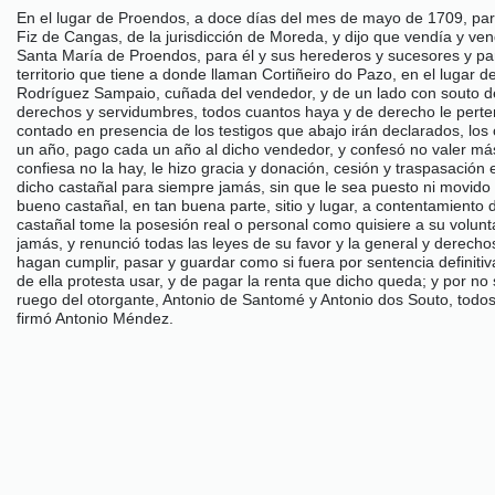
En el lugar de Proendos, a doce días del mes de mayo de 1709, pare
Fiz de Cangas, de la jurisdicción de Moreda, y dijo que vendía y vend
Santa María de Proendos, para él y sus herederos y sucesores y pa
territorio que tiene a donde llaman Cortiñeiro do Pazo, en el luga
Rodríguez Sampaio, cuñada del vendedor, y de un lado con souto del
derechos y servidumbres, todos cuantos haya y de derecho le perten
contado en presencia de los testigos que abajo irán declarados, los
un año, pago cada un año al dicho vendedor, y confesó no valer más d
confiesa no la hay, le hizo gracia y donación, cesión y traspasació
dicho castañal para siempre jamás, sin que le sea puesto ni movido pl
bueno castañal, en tan buena parte, sitio y lugar, a contentamient
castañal tome la posesión real o personal como quisiere a su volunta
jamás, y renunció todas las leyes de su favor y la general y derechos
hagan cumplir, pasar y guardar como si fuera por sentencia definiti
de ella protesta usar, y de pagar la renta que dicho queda; y por n
ruego del otorgante, Antonio de Santomé y Antonio dos Souto, todos 
firmó Antonio Méndez.