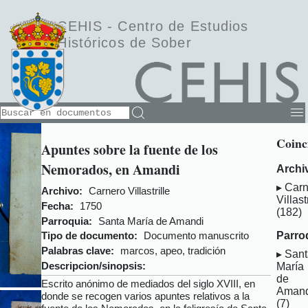
CEHIS -
Centro de Estudios
Históricos de Sober
Coinc
Apuntes sobre la fuente de los
Nemorados, en Amandi
Archi
Carn
Archivo:
Carnero Villastrille
Villast
Fecha:
1750
(182)
Parroquia:
Santa María de Amandi
Parro
Tipo de documento:
Documento manuscrito
Palabras clave:
marcos, apeo, tradición
San
Descripcion/sinopsis:
María
de
Escrito anónimo de mediados del siglo XVIII, en
Aman
donde se recogen varios apuntes relativos a la
(7)