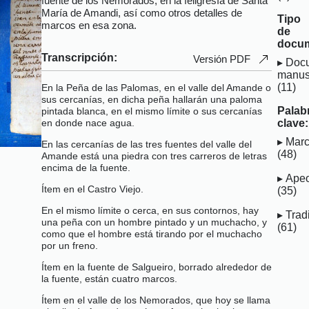
fuente de los Nemorados, en la feligresía de Santa
María de Amandi, así como otros detalles de
Tipo
marcos en esa zona.
de
docu
Transcripción:
Versión PDF
Doc
manus
(11)
En la Peña de las Palomas, en el valle del Amande o
sus cercanías, en dicha peña hallarán una paloma
Palab
pintada blanca, en el mismo límite o sus cercanías
clave:
en donde nace agua.
Mar
En las cercanías de las tres fuentes del valle del
(48)
Amande está una piedra con tres carreros de letras
encima de la fuente.
Ape
Ítem en el Castro Viejo.
(35)
En el mismo límite o cerca, en sus contornos, hay
Trad
una peña con un hombre pintado y un muchacho, y
(61)
como que el hombre está tirando por el muchacho
por un freno.
Ítem en la fuente de Salgueiro, borrado alrededor de
la fuente, están cuatro marcos.
Ítem en el valle de los Nemorados, que hoy se llama