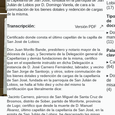
la capellanía de San José, fundada en la parroquia de San
Lobi
Julián de Lobios por D. Domingo Varela, de cara a la
(17)
conmutación de los bienes dotales y redención de cargas
de la misma.
Tip
de
doc
Transcripción:
Versión PDF
Do
manu
Certificado donde consta el último capellán de la capilla de
(11)
San José de Lobios:
Don Juan Morillo Bande, presbítero y notario mayor de la
Pal
diócesis de Lugo, y Secretario de la Delegación general de
clav
Capellanías y demás fundaciones de la misma, certifico
Ca
que en el expediente instruido en dicha Delegación a
(64)
instancia de D. José Carnero Fernández, labrador, y vecino
de San Jorge de Santiorjo, y otros, sobre conmutación de
Do
los bienes dotales y redención de cargas de la capellanía
de
de San José, fundada en la parroquia de San Julián de
Lobios, se halla al folio diez y ocho del mismo la
mis
certificación que literalmente dice:
(4)
“Jacinto Carnero, párroco de San Miguel de Santa Cruz de
Brosmos, distrito de Sober, partido de Monforte, provincia
de Lugo; certifico que desde la muerte de D. Manuel
Álvarez, último capellán de la capellanía de San José, en la
ermita de San Julián de Lobios, he descargado las misas,