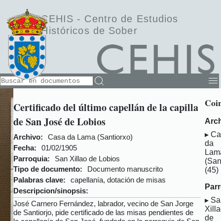
CEHIS -
Centro de Estudios
Históricos de Sober
Coin
Certificado del último capellán de la capilla
de San José de Lobios
Arch
Ca
Archivo:
Casa da Lama (Santiorxo)
da
Fecha:
01/02/1905
Lam
Parroquia:
San Xillao de Lobios
(San
Tipo de documento:
Documento manuscrito
(45)
Palabras clave:
capellanía, dotación de misas
Parr
Descripcion/sinopsis:
Sa
José Carnero Fernández, labrador, vecino de San Jorge
Xill
de Santiorjo, pide certificado de las misas pendientes de
de