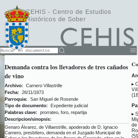
CEHIS -
Centro de Estudios
Históricos de Sober
Co
Demanda contra los llevadores de tres cañados
de vino
Ar
C
Archivo:
Carnero Villastrille
Vil
Fecha:
26/11/1873
(1
Parroquia:
San Miguel de Rosende
Pa
Tipo de documento:
Expediente judicial
Palabras clave:
prorrateo, foro, repartija
Descripcion/sinopsis:
Mi
de
Genaro Álvarez, de Villaestrille, apoderado de D. Ignacio
Ro
Carnero, presbítero, demanda en el Juzgado Municipal de
(5