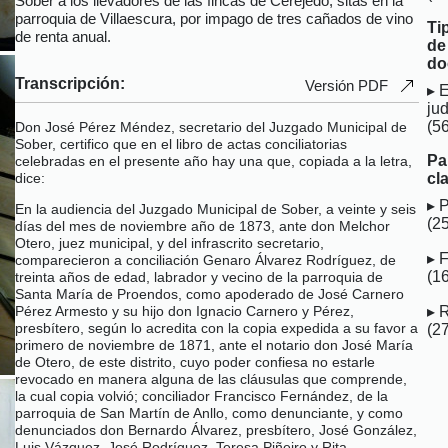
Sober a los llevadores de las fincas de Cerejedo, sitas en la
parroquia de Villaescura, por impago de tres cañados de vino
Ti
de renta anual.
de
do
Transcripción:
Versión PDF
E
jud
(5
Don José Pérez Méndez, secretario del Juzgado Municipal de
Sober, certifico que en el libro de actas conciliatorias
Pa
celebradas en el presente año hay una que, copiada a la letra,
cl
dice:
P
En la audiencia del Juzgado Municipal de Sober, a veinte y seis
(2
días del mes de noviembre año de 1873, ante don Melchor
Otero, juez municipal, y del infrascrito secretario,
F
comparecieron a conciliación Genaro Álvarez Rodríguez, de
(1
treinta años de edad, labrador y vecino de la parroquia de
Santa María de Proendos, como apoderado de José Carnero
R
Pérez Armesto y su hijo don Ignacio Carnero y Pérez,
presbítero, según lo acredita con la copia expedida a su favor a
(2
primero de noviembre de 1871, ante el notario don José María
de Otero, de este distrito, cuyo poder confiesa no estarle
revocado en manera alguna de las cláusulas que comprende,
la cual copia volvió; conciliador Francisco Fernández, de la
parroquia de San Martín de Anllo, como denunciante, y como
denunciados don Bernardo Álvarez, presbítero, José González,
Luis Vázquez, José Rodríguez, Teresa Piñeiro y Rita