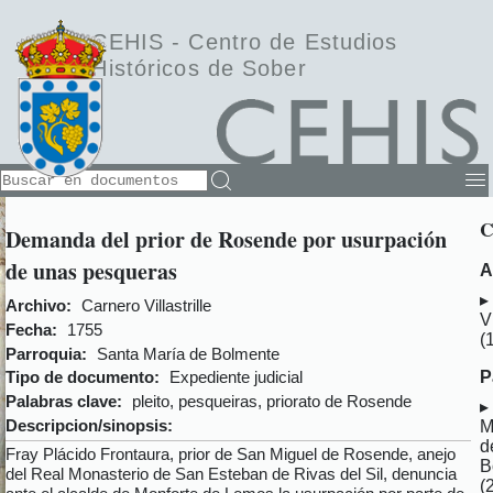
CEHIS -
Centro de Estudios
Históricos de Sober
C
Demanda del prior de Rosende por usurpación
de unas pesqueras
A
Archivo:
Carnero Villastrille
Vi
Fecha:
1755
(
Parroquia:
Santa María de Bolmente
P
Tipo de documento:
Expediente judicial
Palabras clave:
pleito, pesqueiras, priorato de Rosende
Descripcion/sinopsis:
M
d
Fray Plácido Frontaura, prior de San Miguel de Rosende, anejo
B
del Real Monasterio de San Esteban de Rivas del Sil, denuncia
(