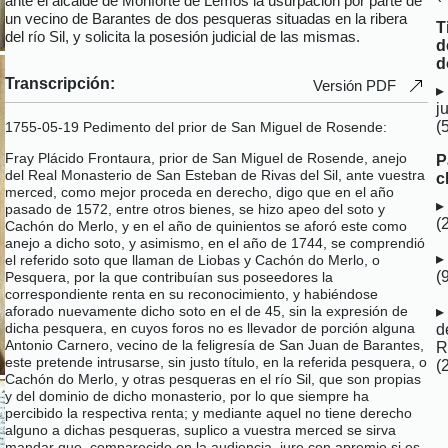
ante el alcalde de Monforte de Lemos la usurpación por parte de
un vecino de Barantes de dos pesqueras situadas en la ribera
T
del río Sil, y solicita la posesión judicial de las mismas.
d
d
Transcripción:
Versión PDF
j
(
1755-05-19 Pedimento del prior de San Miguel de Rosende:
Fray Plácido Frontaura, prior de San Miguel de Rosende, anejo
P
del Real Monasterio de San Esteban de Rivas del Sil, ante vuestra
c
merced, como mejor proceda en derecho, digo que en el año
pasado de 1572, entre otros bienes, se hizo apeo del soto y
(
Cachón do Merlo, y en el año de quinientos se aforó este como
anejo a dicho soto, y asimismo, en el año de 1744, se comprendió
el referido soto que llaman de Liobas y Cachón do Merlo, o
(
Pesquera, por la que contribuían sus poseedores la
correspondiente renta en su reconocimiento, y habiéndose
aforado nuevamente dicho soto en el de 45, sin la expresión de
dicha pesquera, en cuyos foros no es llevador de porción alguna
d
Antonio Carnero, vecino de la feligresía de San Juan de Barantes,
R
este pretende intrusarse, sin justo título, en la referida pesquera, o
(
Cachón do Merlo, y otras pesqueras en el río Sil, que son propias
y del dominio de dicho monasterio, por lo que siempre ha
percibido la respectiva renta; y mediante aquel no tiene derecho
alguno a dichas pesqueras, suplico a vuestra merced se sirva
mandar que, comparecido en la audiencia, jure con apremio si es