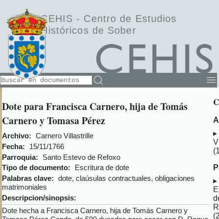
CEHIS -
Centro de Estudios
Históricos de Sober
C
Dote para Francisca Carnero, hija de Tomás
Carnero y Tomasa Pérez
A
Archivo:
Carnero Villastrille
Vi
Fecha:
15/11/1766
(
Parroquia:
Santo Estevo de Refoxo
P
Tipo de documento:
Escritura de dote
Palabras clave:
dote, claúsulas contractuales, obligaciones
matrimoniales
E
Descripcion/sinopsis:
d
R
Dote hecha a Francisca Carnero, hija de Tomás Carnero y
(