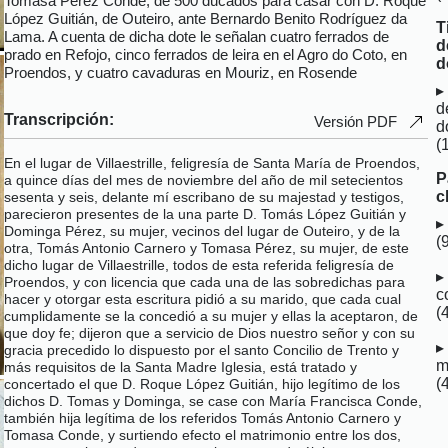
Tomasa Pérez Conde, de 500 ducados para casar con D. Roque
López Guitián, de Outeiro, ante Bernardo Benito Rodríguez da
T
Lama. A cuenta de dicha dote le señalan cuatro ferrados de
d
prado en Refojo, cinco ferrados de leira en el Agro do Coto, en
d
Proendos, y cuatro cavaduras en Mouriz, en Rosende
d
Transcripción:
Versión PDF
d
(
En el lugar de Villaestrille, feligresía de Santa María de Proendos,
P
a quince días del mes de noviembre del año de mil setecientos
c
sesenta y seis, delante mí escribano de su majestad y testigos,
parecieron presentes de la una parte D. Tomás López Guitián y
Dominga Pérez, su mujer, vecinos del lugar de Outeiro, y de la
(
otra, Tomás Antonio Carnero y Tomasa Pérez, su mujer, de este
dicho lugar de Villaestrille, todos de esta referida feligresía de
Proendos, y con licencia que cada una de las sobredichas para
c
hacer y otorgar esta escritura pidió a su marido, que cada cual
(
cumplidamente se la concedió a su mujer y ellas la aceptaron, de
que doy fe; dijeron que a servicio de Dios nuestro señor y con su
gracia precedido lo dispuesto por el santo Concilio de Trento y
m
más requisitos de la Santa Madre Iglesia, está tratado y
(
concertado el que D. Roque López Guitián, hijo legítimo de los
dichos D. Tomas y Dominga, se case con María Francisca Conde,
también hija legítima de los referidos Tomás Antonio Carnero y
Tomasa Conde, y surtiendo efecto el matrimonio entre los dos,