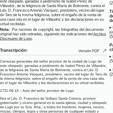
este obispado, ganadas a pedimento de Isabel Pérez de
(2
Villaodriz, de la feligresía de Santa María de Bolmente, contra el
Ldo. D. Francisco Antonio Vázquez, presbítero, vecino del lugar
T
do Taro de la misma feligresía, sobre el engaño de la venta de
d
una casa sita en el lugar de Villaodriz y las declaraciones en su
d
virtud recibidas.
Nota:
Por razones de copyright, las fotografías del documento
ju
original han sido retiradas, siguiendo las indicaciones del
Archivo
(5
Diocesano de Lugo
.
P
c
Transcripción:
Versión PDF
(5
Censuras generales del señor provisor de la ciudad de Lugo de
este obispado, ganadas a pedimento de Isabel Pérez de Villaodriz,
de la feligresía de Santa María de Bolmente, contra el Ldo. D.
Francisco Antonio Vázquez, presbítero, vecino del lugar do Taro de
(2
la misma feligresía, sobre el engaño de la venta de una casa sita
en el lugar de Villaodriz y las declaraciones en su virtud recibidas.
1731-06-15 – Auto del señor provisor de Lugo:
Nos el Ldo. D. Francisco de Sollano Santa Coloma, provisor
gobernador y vicario general en la santa iglesia, ciudad y obispado
de Lugo por su Sría. Ilma., a todos los hombres, mujeres, mozos,
mozas, clérigos, legos y otras personas de cualquier estado y