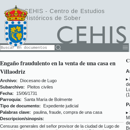
CEHIS -
Centro de Estudios
Históricos de Sober
C
Engaño fraudulento en la venta de una casa en
Villaodriz
A
Archivo:
Diocesano de Lugo
d
Subarchivo:
Pleitos civiles
L
Fecha:
15/06/1731
(
Parroquia:
Santa María de Bolmente
P
Tipo de documento:
Expediente judicial
Palabras clave:
paulina, fraude, compra de una casa
M
Descripcion/sinopsis:
d
Censuras generales del señor provisor de la ciudad de Lugo de
B