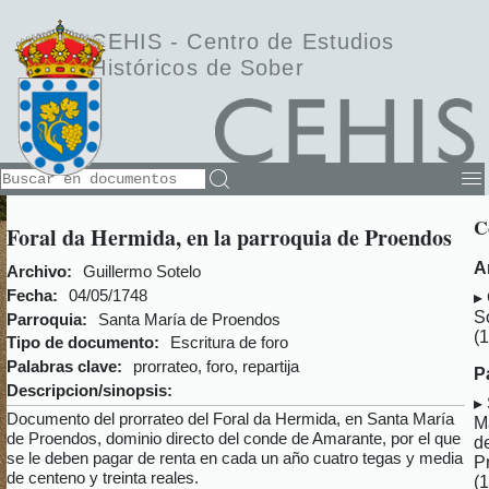
CEHIS -
Centro de Estudios
Históricos de Sober
C
Foral da Hermida, en la parroquia de Proendos
A
Archivo:
Guillermo Sotelo
Fecha:
04/05/1748
S
Parroquia:
Santa María de Proendos
(
Tipo de documento:
Escritura de foro
Palabras clave:
prorrateo, foro, repartija
P
Descripcion/sinopsis:
Documento del prorrateo del Foral da Hermida, en Santa María
M
de Proendos, dominio directo del conde de Amarante, por el que
d
se le deben pagar de renta en cada un año cuatro tegas y media
P
de centeno y treinta reales.
(