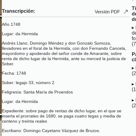
T
Transcripción:
Versión PDF
d
d
Año 1748
d
Lugar: da Hermida
fo
Andrés Llano, Domingo Méndez y don Gonzalo Somoza,
(
llevadores en el foral de la Hermida, con don Fernando Cancela,
mayordomo y apoderado del señor conde de Amarante, sobre
P
renta de dicho lugar de la Hermida, ante su merced la justicia de
c
Sober.
(
Fecha: 1748
Sober: legajo 33, número 2
(
Feligresía: Santa María de Proendos
Lugar: da Hermida
(
Expediente: sobre pago de rentas de dicho lugar, en el que se
inserta el prorrateo de 1680, se paga cuatro tegas y media de
centeno y treinta reales
Escribano: Domingo Cayetano Vázquez de Bruzos.