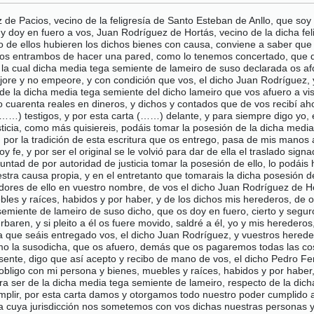
de Pacios, vecino de la feligresía de Santo Esteban de Anllo, que soy
 y doy en fuero a vos, Juan Rodríguez de Hortás, vecino de la dicha fe
 o de ellos hubieren los dichos bienes con causa, conviene a saber qu
s entrambos de hacer una pared, como lo tenemos concertado, que de
, la cual dicha media tega semiente de lameiro de suso declarada os a
re y no empeore, y con condición que vos, el dicho Juan Rodríguez, y 
de la dicha media tega semiente del dicho lameiro que vos afuero a vi
cuarenta reales en dineros, y dichos y contados que de vos recibí aho
 (……) testigos, y por esta carta (……) delante, y para siempre digo yo,
ticia, como más quisiereis, podáis tomar la posesión de la dicha media
yo, por la tradición de esta escritura que os entrego, pasa de mis mano
fe, y por ser el original se le volvió para dar de ella el traslado sign
luntad de por autoridad de justicia tomar la posesión de ello, lo podáis
estra causa propia, y en el entretanto que tomarais la dicha posesión
edores de ello en vuestro nombre, de vos el dicho Juan Rodríguez de Ho
es y raíces, habidos y por haber, y de los dichos mis herederos, de o
miente de lameiro de suso dicho, que os doy en fuero, cierto y seguro
baren, y si pleito a él os fuere movido, saldré a él, yo y mis hereder
na que seáis entregado vos, el dicho Juan Rodríguez, y vuestros hered
como la susodicha, que os afuero, demás que os pagaremos todas las co
esente, digo que así acepto y recibo de mano de vos, el dicho Pedro F
obligo con mi persona y bienes, muebles y raíces, habidos y por haber,
era ser de la dicha media tega semiente de lameiro, respecto de la di
mplir, por esta carta damos y otorgamos todo nuestro poder cumplido a l
a cuya jurisdicción nos sometemos con vos dichas nuestras personas y 