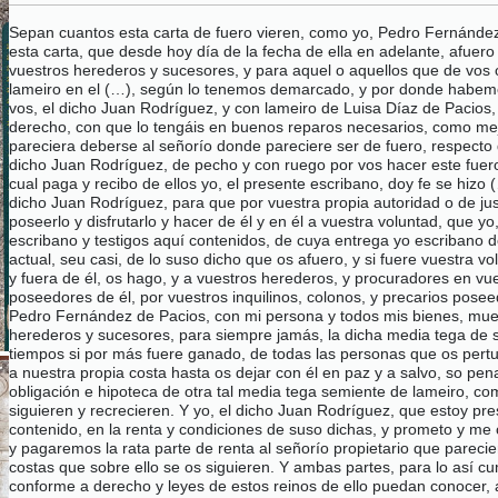
Sepan cuantos esta carta de fuero vieren, como yo, Pedro Fernández 
esta carta, que desde hoy día de la fecha de ella en adelante, afuero
vuestros herederos y sucesores, y para aquel o aquellos que de vos
lameiro en el (…), según lo tenemos demarcado, y por donde habemo
vos, el dicho Juan Rodríguez, y con lameiro de Luisa Díaz de Pacios
derecho, con que lo tengáis en buenos reparos necesarios, como mejo
pareciera deberse al señorío donde pareciere ser de fuero, respecto 
dicho Juan Rodríguez, de pecho y con ruego por vos hacer este fuero 
cual paga y recibo de ellos yo, el presente escribano, doy fe se hizo
dicho Juan Rodríguez, para que por vuestra propia autoridad o de jus
poseerlo y disfrutarlo y hacer de él y en él a vuestra voluntad, que 
escribano y testigos aquí contenidos, de cuya entrega yo escribano doy 
actual, seu casi, de lo suso dicho que os afuero, y si fuere vuestra vo
y fuera de él, os hago, y a vuestros herederos, y procuradores en vu
poseedores de él, por vuestros inquilinos, colonos, y precarios pose
Pedro Fernández de Pacios, con mi persona y todos mis bienes, muebl
herederos y sucesores, para siempre jamás, la dicha media tega de se
tiempos si por más fuere ganado, de todas las personas que os pertur
a nuestra propia costa hasta os dejar con él en paz y a salvo, so pe
obligación e hipoteca de otra tal media tega semiente de lameiro, 
siguieren y recrecieren. Y yo, el dicho Juan Rodríguez, que estoy pr
contenido, en la renta y condiciones de suso dichas, y prometo y me 
y pagaremos la rata parte de renta al señorío propietario que pareci
costas que sobre ello se os siguieren. Y ambas partes, para lo así cu
conforme a derecho y leyes de estos reinos de ello puedan conocer, 