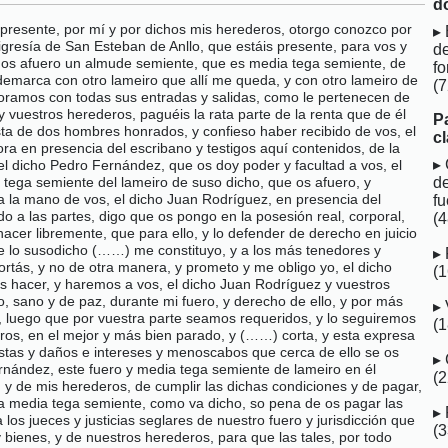
d
 presente, por mí y por dichos mis herederos, otorgo conozco por
ligresía de San Esteban de Anllo, que estáis presente, para vos y
d
e os afuero un almude semiente, que es media tega semiente, de
fo
marca con otro lameiro que allí me queda, y con otro lameiro de
(7
foramos con todas sus entradas y salidas, como le pertenecen de
vuestros herederos, paguéis la rata parte de la renta que de él
P
sta de dos hombres honrados, y confieso haber recibido de vos, el
c
ra en presencia del escribano y testigos aquí contenidos, de la
 el dicho Pedro Fernández, que os doy poder y facultad a vos, el
 tega semiente del lameiro de suso dicho, que os afuero, y
d
s a la mano de vos, el dicho Juan Rodríguez, en presencia del
fu
ado a las partes, digo que os pongo en la posesión real, corporal,
(4
 hacer libremente, que para ello, y lo defender de derecho en juicio
 de lo susodicho (……) me constituyo, y a los más tenedores y
rtás, y no de otra manera, y prometo y me obligo yo, el dicho
(
s hacer, y haremos a vos, el dicho Juan Rodríguez y vuestros
, sano y de paz, durante mi fuero, y derecho de ello, y por más
os, luego que por vuestra parte seamos requeridos, y lo seguiremos
(
eros, en el mejor y más bien parado, y (……) corta, y esta expresa
stas y daños e intereses y menoscabos que cerca de ello se os
ernández, este fuero y media tega semiente de lameiro en él
(
 y de mis herederos, de cumplir las dichas condiciones y de pagar,
cha media tega semiente, como va dicho, so pena de os pagar las
os jueces y justicias seglares de nuestro fuero y jurisdicción que
(
bienes, y de nuestros herederos, para que las tales, por todo