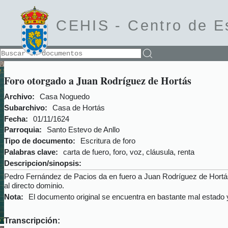
CEHIS -
Centro de E
Foro otorgado a Juan Rodríguez de Hortás
Archivo:
Casa Noguedo
Subarchivo:
Casa de Hortás
Fecha:
01/11/1624
Parroquia:
Santo Estevo de Anllo
Tipo de documento:
Escritura de foro
Palabras clave:
carta de fuero, foro, voz, cláusula, renta
Descripcion/sinopsis:
Pedro Fernández de Pacios da en fuero a Juan Rodríguez de Hortás,
al directo dominio.
Nota:
El documento original se encuentra en bastante mal estado y h
Transcripción: