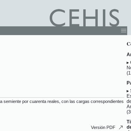
C
A
N
(1
P
E
a semiente por cuarenta reales, con las cargas correspondientes
d
A
(3
T
d
Versión PDF