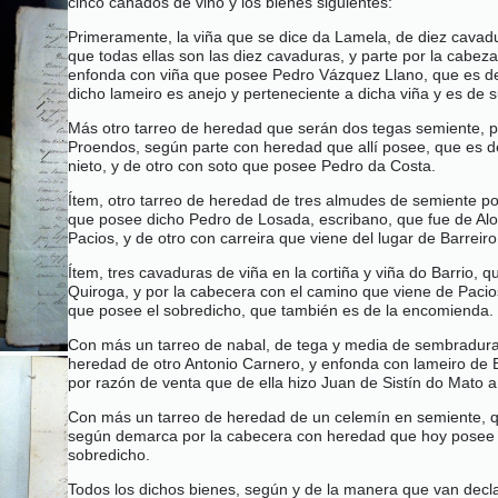
cinco cañados de vino y los bienes siguientes:
Primeramente, la viña que se dice da Lamela, de diez cavad
que todas ellas son las diez cavaduras, y parte por la cabe
enfonda con viña que posee Pedro Vázquez Llano, que es de
dicho lameiro es anejo y perteneciente a dicha viña y es de
Más otro tarreo de heredad que serán dos tegas semiente, 
Proendos, según parte con heredad que allí posee, que es de
nieto, y de otro con soto que posee Pedro da Costa.
Ítem, otro tarreo de heredad de tres almudes de semiente p
que posee dicho Pedro de Losada, escribano, que fue de Alon
Pacios, y de otro con carreira que viene del lugar de Barreir
Ítem, tres cavaduras de viña en la cortiña y viña do Barrio
Quiroga, y por la cabecera con el camino que viene de Pacios
que posee el sobredicho, que también es de la encomienda.
Con más un tarreo de nabal, de tega y media de sembradura,
heredad de otro Antonio Carnero, y enfonda con lameiro de 
por razón de venta que de ella hizo Juan de Sistín do Mato 
Con más un tarreo de heredad de un celemín en semiente, que 
según demarca por la cabecera con heredad que hoy posee Pe
sobredicho.
Todos los dichos bienes, según y de la manera que van decl