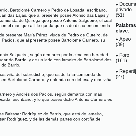
Docume
privado
rrio, Bartolomé Carnero y Pedro de Losada, escribano,
(51)
Juan das Lajas, que al presente posee Alonso das Lajas y
comienda de Quiroga que posee Antonio Salgueiro, el cual
Palabra
 con el más que allí le queda que es de dicha encomienda.
clave:
de presente María Pérez, viuda de Pedro de Outeiro, de
Apeo
s Pacios, que al presente posee Bartolomé Carnero, su
(39)
tonio Salgueiro, según demarca por la cima con heredad
Foro
ugar do Barrio, y de un lado con lameiro de Bartolomé dos
(161)
 do Barrio.
Reparti
 más viña del sobredicho, que es de la Encomienda de
(27)
e posee Bartolomé Carnero, y enfonda con dehesa y más viña
 Carnero y Andrés dos Pacios, según demarca con más
osada, escribano; y lo que posee dicho Antonio Carnero es
see Baltasar Rodríguez do Barrio, que está de lameiro,
ar Rodríguez, y de las demás partes con cortiña del