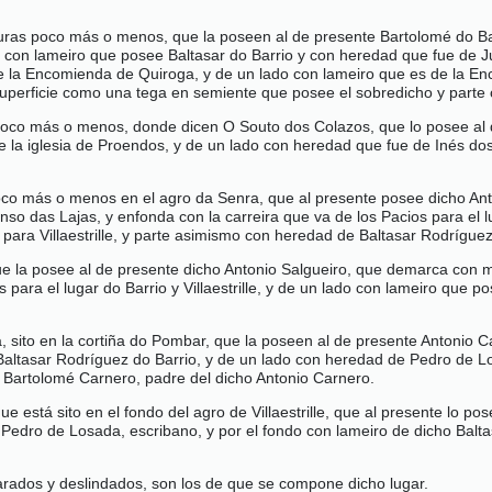
uras poco más o menos, que la poseen al de presente Bartolomé do Ba
za con lameiro que posee Baltasar do Barrio y con heredad que fue de 
 la Encomienda de Quiroga, y de un lado con lameiro que es de la En
 superficie como una tega en semiente que posee el sobredicho y parte
poco más o menos, donde dicen O Souto dos Colazos, que lo posee al 
 la iglesia de Proendos, y de un lado con heredad que fue de Inés do
oco más o menos en el agro da Senra, que al presente posee dicho An
so das Lajas, y enfonda con la carreira que va de los Pacios para el l
o para Villaestrille, y parte asimismo con heredad de Baltasar Rodríguez
, que la posee al de presente dicho Antonio Salgueiro, que demarca con
 para el lugar do Barrio y Villaestrille, y de un lado con lameiro qu
 sito en la cortiña do Pombar, que la poseen al de presente Antonio
Baltasar Rodríguez do Barrio, y de un lado con heredad de Pedro de L
a Bartolomé Carnero, padre del dicho Antonio Carnero.
está sito en el fondo del agro de Villaestrille, que al presente lo po
dro de Losada, escribano, y por el fondo con lameiro de dicho Baltas
arados y deslindados, son los de que se compone dicho lugar.