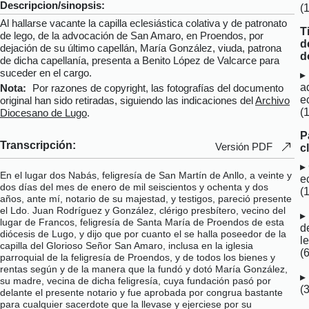
Descripcion/sinopsis:
(
Al hallarse vacante la capilla eclesiástica colativa y de patronato
T
de lego, de la advocación de San Amaro, en Proendos, por
d
dejación de su último capellán, María González, viuda, patrona
d
de dicha capellanía, presenta a Benito López de Valcarce para
suceder en el cargo.
a
Nota:
Por razones de copyright, las fotografías del documento
e
original han sido retiradas, siguiendo las indicaciones del
Archivo
(
Diocesano de Lugo
.
P
Transcripción:
Versión PDF
c
En el lugar dos Nabás, feligresía de San Martín de Anllo, a veinte y
e
dos días del mes de enero de mil seiscientos y ochenta y dos
(
años, ante mí, notario de su majestad, y testigos, pareció presente
el Ldo. Juan Rodríguez y González, clérigo presbítero, vecino del
lugar de Francos, feligresía de Santa María de Proendos de esta
d
diócesis de Lugo, y dijo que por cuanto el se halla poseedor de la
l
capilla del Glorioso Señor San Amaro, inclusa en la iglesia
(6
parroquial de la feligresía de Proendos, y de todos los bienes y
rentas según y de la manera que la fundó y dotó María González,
su madre, vecina de dicha feligresía, cuya fundación pasó por
(
delante el presente notario y fue aprobada por congrua bastante
para cualquier sacerdote que la llevase y ejerciese por su