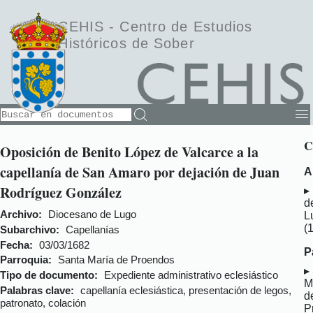
CEHIS -
Centro de Estudios
Históricos de Sober
C
Oposición de Benito López de Valcarce a la
capellanía de San Amaro por dejación de Juan
A
Rodríguez González
d
Archivo:
Diocesano de Lugo
L
(
Subarchivo:
Capellanías
Fecha:
03/03/1682
P
Parroquia:
Santa María de Proendos
Tipo de documento:
Expediente administrativo eclesiástico
M
Palabras clave:
capellanía eclesiástica, presentación de legos,
d
patronato, colación
P