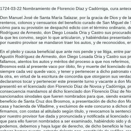
1724-03-22 Nombramiento de Florencio Díaz y Cadórniga, cura antec
Don Manuel José de Santa María Salazar, por la gracia de Dios y de la
renteros, colonos y censuarios del beneficio curado de San Miguel de 
cómo para su provisión se despachó edicto con el término ordinario, d
Rodríguez de Armesto, don Diego Losada Oria y Castro sus procuradores,
la que les convino, según lo que articularon, y habiéndolas presentado 
por nuestro provisor se mandaron traer los autos, y de reconocidos, en 
En el pleito y causa beneficial que ante nos pende y se litiga, entre 
Agustín Rodríguez de Armesto, don Diego Losada Oria y Castro sus proc
fallamos, atentos los autos y méritos del proceso a que nos referimos
Brosmos está al presente vaco por óbito, fin y muerte del licenciado d
siempre cada vez quede vaco, y tener y pertenecer a dicho patronato d
la otra, en virtud de la escritura de concordia que otorgaron sus verd
declaramos tocar y pertenecer este presente turno y vacante a don M
presentó en el licenciado don Florencio Díaz de Novoa y Cadórniga, pr
consecuencia mandamos al dicho licenciado don Florencio Díaz de Novo
sancionados sinodales que fueren nombrados para que, siendo examina
beneficio de Santa Cruz dos Brosmos, a presentación de dicho don Maur
casa y hacienda de Villadime, y excluimos de este concurso a dichos d
firmamos, con costas al atitulado según título, y revocamos la senten
por nuestro provisor fue dada y pronunciada y notificada al licenciado
que para ello fueron nombrados a ser examinado, habiéndolo sido y da
podemos, debemos y haya lugar de derecho, de dicho beneficio le hacem
cabeza hemos puesto, estando delante nos, constituido de rodillas, r