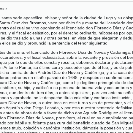
esor:
 santa sede apostólica, obispo y señor de la ciudad de Lugo y su obis
Santa Cruz dos Brosmos, vaco por óbito fin y muerte del licenciado don
entro del cual se vino oponiendo el licenciado don Florencio Díaz y Ca
 y el fiscal eclesiástico, por el derecho ordinario, húboseles por opu
se dio traslado a unas y otras partes, en vista de que alegaron y deduje
ellos se dio y pronunció la sentencia del tenor siguiente:
partes de la una, el licenciado don Florencio Díaz de Novoa y Cadorniga
uradores, y el fiscal eclesiástico, sobre la vacante y provisión del b
, que por lo que de ellos consta y resulta, debemos declarar y declara
on Antonio Pumar, su último cura y poseedor que de él fue, y es de pat
icha familia de don Andrés Díaz de Novoa y Cadórniga, y a la casa de 
aderos patronos en el año pasado de 1648, y después se confirmó con au
auro Díaz de Novoa y Cadórniga, como hijo legítimo primogénito de d
esbítero, su hijo, y calificó a su persona de buena vida y costumbres
a, que dentro de tres días, o antes si quisiere, parezca ante su seño
do y aprobado, se le despache título colación y canónica institución
o Díaz de Novoa, a quien toca en este turno y es de presentar, y el q
on Agustín y don Diego Losada, y por esta nuestra sentencia definitiv
cia antes de ahora dada a favor de dicho don Agustín Rodríguez al lice
 don Florencio Díaz de Novoa, presvítero, el cual en su cumplimiento p
do por hábil y suficiente para cura del beneficio curado de San Migue
os título, colación y canónica institución, dámosle la posesión y cua
ecipiente y acaeciente y a mayor abundamiento mandamos que cualquier