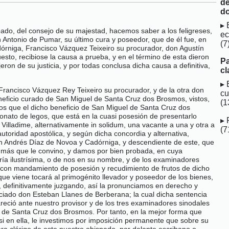
d
d
pado, del consejo de su majestad, hacemos saber a los feligreses,
ec
 Antonio de Pumar, su último cura y poseedor, que de él fue, en
(7
dórniga, Francisco Vázquez Teixeiro su procurador, don Agustín
esto, recibiose la causa a prueba, y en el término de esta dieron
Pa
ron de su justicia, y por todas conclusa dicha causa a definitiva,
cl
, Francisco Vázquez Rey Teixeiro su procurador, y de la otra don
cu
eneficio curado de San Miguel de Santa Cruz dos Brosmos, vistos,
(1
mos que el dicho beneficio de San Miguel de Santa Cruz dos
ronato de legos, que está en la cuasi posesión de presentarlo
Villadime, alternativamente in solidum, una vacante a una y otra a
(7
toridad apostólica, y según dicha concordia y alternativa,
on Andrés Díaz de Novoa y Cadórniga, y descendiente de este, que
 y más que le convino, y damos por bien probada, en cuya
ría ilustrísima, o de nos en su nombre, y de los examinadores
, con mandamiento de posesión y recudimiento de frutos de dicho
ue viene tocará al primogénito llevador y poseedor de los bienes,
a, definitivamente juzgando, así la pronunciamos en derecho y
nciado don Esteban Llanes de Berberana; la cual dicha sentencia
areció ante nuestro provisor y de los tres examinadores sinodales
l de Santa Cruz dos Brosmos. Por tanto, en la mejor forma que
si en ella, le investimos por imposición permanente que sobre su
a clérigo de este nuestro obispado, por delante escribano o