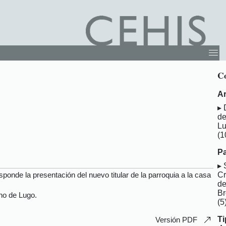
Co
Ar
d
L
(1
Pa
nde la presentación del nuevo titular de la parroquia a la casa
Cr
d
B
ano de Lugo.
(5
Ti
Versión PDF