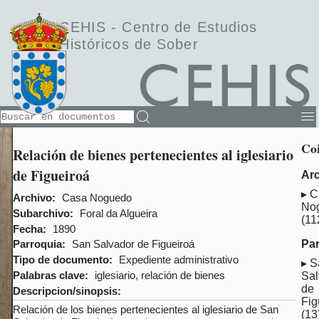
CEHIS -
Centro de Estudios
Históricos de Sober
Coi
Relación de bienes pertenecientes al iglesiario
de Figueiroá
Arc
C
Archivo:
Casa Noguedo
No
Subarchivo:
Foral da Algueira
(11
Fecha:
1890
Par
Parroquia:
San Salvador de Figueiroá
Tipo de documento:
Expediente administrativo
S
Palabras clave:
iglesiario, relación de bienes
Sal
de
Descripcion/sinopsis:
Fig
Relación de los bienes pertenecientes al iglesiario de San
(13