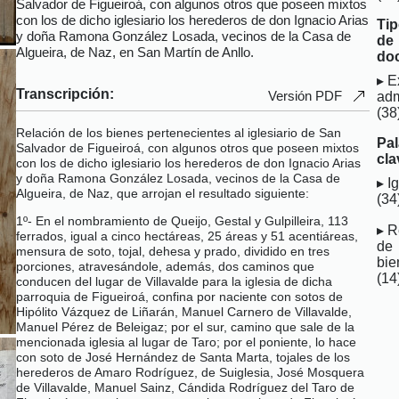
Salvador de Figueiroá, con algunos otros que poseen mixtos
con los de dicho iglesiario los herederos de don Ignacio Arias
Ti
y doña Ramona González Losada, vecinos de la Casa de
de
Algueira, de Naz, en San Martín de Anllo.
do
E
Transcripción:
Versión PDF
adm
(38
Relación de los bienes pertenecientes al iglesiario de San
Pa
Salvador de Figueiroá, con algunos otros que poseen mixtos
cla
con los de dicho iglesiario los herederos de don Ignacio Arias
y doña Ramona González Losada, vecinos de la Casa de
I
Algueira, de Naz, que arrojan el resultado siguiente:
(34
1º- En el nombramiento de Queijo, Gestal y Gulpilleira, 113
R
ferrados, igual a cinco hectáreas, 25 áreas y 51 acentiáreas,
de
mensura de soto, tojal, dehesa y prado, dividido en tres
bie
porciones, atravesándole, además, dos caminos que
(14
conducen del lugar de Villavalde para la iglesia de dicha
parroquia de Figueiroá, confina por naciente con sotos de
Hipólito Vázquez de Liñarán, Manuel Carnero de Villavalde,
Manuel Pérez de Beleigaz; por el sur, camino que sale de la
mencionada iglesia al lugar de Taro; por el poniente, lo hace
con soto de José Hernández de Santa Marta, tojales de los
herederos de Amaro Rodríguez, de Suiglesia, José Mosquera
de Villavalde, Manuel Sainz, Cándida Rodríguez del Taro de