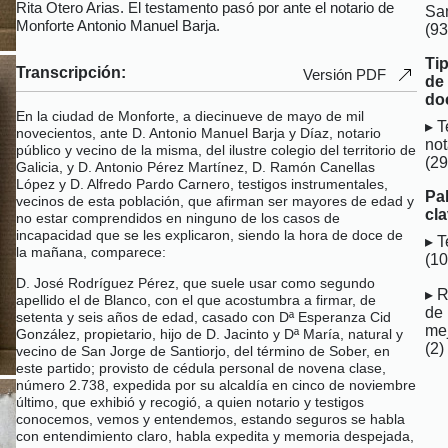
Rita Otero Arias. El testamento pasó por ante el notario de
San
Monforte Antonio Manuel Barja.
(93
Ti
Transcripción:
Versión PDF
de
do
En la ciudad de Monforte, a diecinueve de mayo de mil
T
novecientos, ante D. Antonio Manuel Barja y Díaz, notario
not
público y vecino de la misma, del ilustre colegio del territorio de
(29
Galicia, y D. Antonio Pérez Martínez, D. Ramón Canellas
López y D. Alfredo Pardo Carnero, testigos instrumentales,
Pa
vecinos de esta población, que afirman ser mayores de edad y
cla
no estar comprendidos en ninguno de los casos de
incapacidad que se les explicaron, siendo la hora de doce de
T
la mañana, comparece:
(10
D. José Rodríguez Pérez, que suele usar como segundo
R
apellido el de Blanco, con el que acostumbra a firmar, de
de
setenta y seis años de edad, casado con Dª Esperanza Cid
me
González, propietario, hijo de D. Jacinto y Dª María, natural y
(2)
vecino de San Jorge de Santiorjo, del término de Sober, en
este partido; provisto de cédula personal de novena clase,
número 2.738, expedida por su alcaldía en cinco de noviembre
último, que exhibió y recogió, a quien notario y testigos
conocemos, vemos y entendemos, estando seguros se habla
con entendimiento claro, habla expedita y memoria despejada,