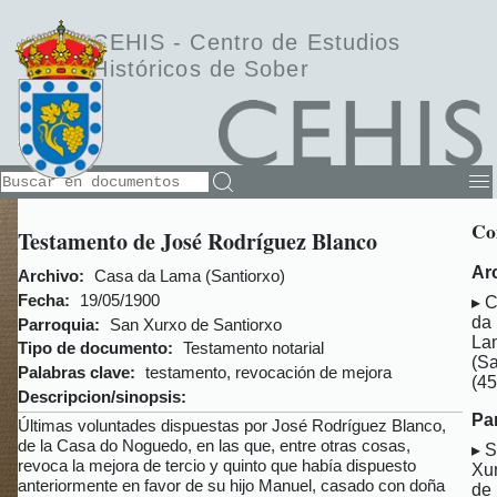
CEHIS -
Centro de Estudios
Históricos de Sober
Co
Testamento de José Rodríguez Blanco
Ar
Archivo:
Casa da Lama (Santiorxo)
Fecha:
19/05/1900
C
da
Parroquia:
San Xurxo de Santiorxo
La
Tipo de documento:
Testamento notarial
(Sa
Palabras clave:
testamento, revocación de mejora
(45
Descripcion/sinopsis:
Pa
Últimas voluntades dispuestas por José Rodríguez Blanco,
de la Casa do Noguedo, en las que, entre otras cosas,
S
revoca la mejora de tercio y quinto que había dispuesto
Xu
anteriormente en favor de su hijo Manuel, casado con doña
de