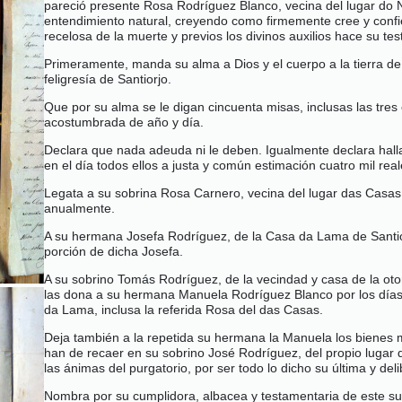
pareció presente Rosa Rodríguez Blanco, vecina del lugar do No
entendimiento natural, creyendo como firmemente cree y confies
recelosa de la muerte y previos los divinos auxilios hace su te
Primeramente, manda su alma a Dios y el cuerpo a la tierra de 
feligresía de Santiorjo.
Que por su alma se le digan cincuenta misas, inclusas las tre
acostumbrada de año y día.
Declara que nada adeuda ni le deben. Igualmente declara hallar
en el día todos ellos a justa y común estimación cuatro mil rea
Legata a su sobrina Rosa Carnero, vecina del lugar das Casas 
anualmente.
A su hermana Josefa Rodríguez, de la Casa da Lama de Santior
porción de dicha Josefa.
A su sobrino Tomás Rodríguez, de la vecindad y casa de la otor
las dona a su hermana Manuela Rodríguez Blanco por los días d
da Lama, inclusa la referida Rosa del das Casas.
Deja también a la repetida su hermana la Manuela los bienes mu
han de recaer en su sobrino José Rodríguez, del propio lugar
las ánimas del purgatorio, por ser todo lo dicho su última y del
Nombra por su cumplidora, albacea y testamentaria de este su