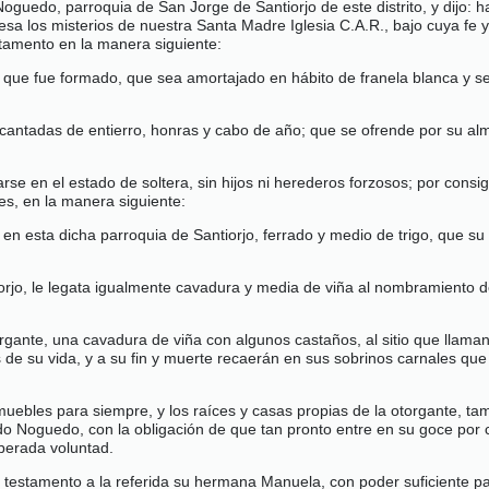
guedo, parroquia de San Jorge de Santiorjo de este distrito, y dijo: h
a los misterios de nuestra Santa Madre Iglesia C.A.R., bajo cuya fe y 
stamento en la manera siguiente:
que fue formado, que sea amortajado en hábito de franela blanca y sep
s cantadas de entierro, honras y cabo de año; que se ofrende por su a
se en el estado de soltera, sin hijos ni herederos forzosos; por consi
les, en la manera siguiente:
en esta dicha parroquia de Santiorjo, ferrado y medio de trigo, que 
jo, le legata igualmente cavadura y media de viña al nombramiento d
gante, una cavadura de viña con algunos castaños, al sitio que llaman 
e su vida, y a su fin y muerte recaerán en sus sobrinos carnales que l
ebles para siempre, y los raíces y casas propias de la otorgante, tamb
 do Noguedo, con la obligación de que tan pronto entre en su goce po
iberada voluntad.
 testamento a la referida su hermana Manuela, con poder suficiente p