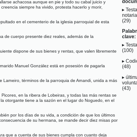
docum
allarse achacosa aunque en pie y todo su cabal juicio y
creencia siempre ha vivido, protesta hacerlo y morir,
Test
notaria
(29)
ultado en el cementerio de la iglesia parroquial de esta
Palab
lma de cuerpo presente diez reales, además de la
clave:
Test
(100)
guiente dispone de sus bienes y rentas, que valen libremente
Codi
su marido Manuel González está en posesión de pagarla
(48)
últim
e Lameiro, términos de la parroquia de Amandi, unida a más
volunt
(43)
Picores, en la ribera de Lobeiras, y todas las más rentas se
a otorgante tiene a la sazón en el lugar do Noguedo, en el
ién por los días de su vida, a condición de que los últimos
r consecuencia de su hermana, se mande decir diez misas por
ara que a cuenta de sus bienes cumpla con cuanto deja