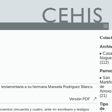
Coinc
Archi
Cas
Nogue
(112)
Parroq
San
Martiñ
 y testamentaria a su hermana Manuela Rodríguez Blanco.
de
Arroxo
(21)
Versión PDF
Tipo
de
ocientos cincuenta y cuatro, ante mí escribano y testigos