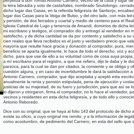
perpetua a don Tomás Antonio Carnero, vecino de la casa y lugar de Vi
la leira labradía y soto de castañales, nombrado Soutolongo, cerrado
dicho lugar das Casas, en la referida feligresía de Santiorjo, encabe
lugar das Casas para la Veiga de Bulso, y del otro lado, con más lei
y pensión, de dos ferrados y cuartal y medio de centeno para el Real
Iglesia Catedral de Lugo y tenencia de Amandi, dominios de dicha lei
mi escribano y testigos, el comprador dio y entregó al vendedor en m
satisfecho, y de dicha cantidad se da por contento y satisfecho a su 
cien reales que lleva recibidos es el justo y verdadero precio que val
mayoría que resulte hace gracia y donación al comprador, pura, mera,
beneficio se aparta igualmente, lo hace de todo el derecho, voz y acci
dicho, para que use de ello a su voluntad como de cosa suya propia, a
a mí escribano para el registro, a que me refiero, dijo le daba y le di
parezca, para la cual se dan por citados, la consiente y se obliga y o
cuestión alguna, y en caso de incertidumbre le dará la satisfacción
Antonio Carnero, comprador, que dijo aceptaba y aceptó esta escritu
anualmente la renta y pensión estipulada, pena de ejecución y costa
justicias de su majestad, de su fuero y jurisdicción, para que así se
lo dijeron y otorgaron, firma el comprador, no lo hace el vendedor,
vecinos y residentes en esta dicha feligresía, y de todo ello y cono
Antonio Reboredo.
Dice con su original, que se haya al folio 143 del protocolo de di
existe su oficio, a cuyo original me remito, y a la información de lega
como acostumbro, de pedimento del Carnero, en esta del sello que s