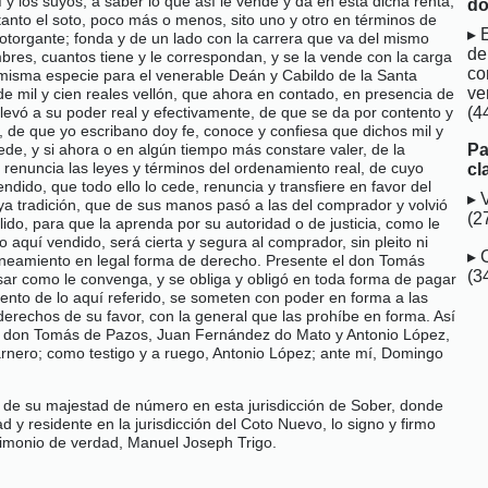
 y los suyos, a saber lo que así le vende y da en esta dicha renta,
do
tanto el soto, poco más o menos, sito uno y otro en términos de
l otorgante; fonda y de un lado con la carrera que va del mismo
de
mbres, cuantos tiene y le correspondan, y se la vende con la carga
co
a misma especie para el venerable Deán y Cabildo de la Santa
ve
de mil y cien reales vellón, que ahora en contado, en presencia de
(4
levó a su poder real y efectivamente, de que se da por contento y
a, de que yo escribano doy fe, conoce y confiesa que dichos mil y
Pa
uede, y si ahora o en algún tiempo más constare valer, de la
 renuncia las leyes y términos del ordenamiento real, de cuyo
cl
endido, que todo ello lo cede, renuncia y transfiere en favor del
cuya tradición, que de sus manos pasó a las del comprador y volvió
(2
plido, para que la aprenda por su autoridad o de justicia, como le
o aquí vendido, será cierta y segura al comprador, sin pleito ni
 saneamiento en legal forma de derecho. Presente el don Tomás
(3
sar como le convenga, y se obliga y obligó en toda forma de pagar
ento de lo aquí referido, se someten con poder en forma a las
 derechos de su favor, con la general que las prohíbe en forma. Así
eron don Tomás de Pazos, Juan Fernández do Mato y Antonio López,
Carnero; como testigo y a ruego, Antonio López; ante mí, Domingo
o de su majestad de número en esta jurisdicción de Sober, donde
ad y residente en la jurisdicción del Coto Nuevo, lo signo y firmo
timonio de verdad, Manuel Joseph Trigo.