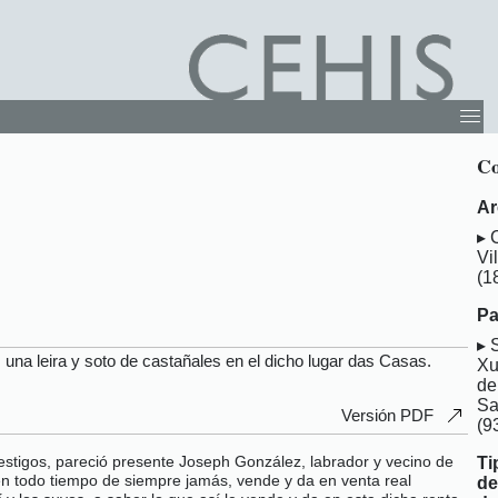
Co
Ar
Vil
(1
Pa
 una leira y soto de castañales en el dicho lugar das Casas.
Xu
de
Sa
Versión PDF
(9
estigos, pareció presente Joseph González, labrador y vecino de
Ti
a en todo tiempo de siempre jamás, vende y da en venta real
d