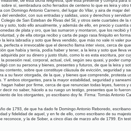
llastrille, de esta dicha feligresía, que está presente y compra para sí
 sobre sí, sembradura ocho ferrados de centeno lo que es leira y otro 
za con Domingo Antonio Carnero, del lugar do Vilar, y aira de majar de
ra del vendedor, con sus entradas y salidas, usos y derechos y servidu
 Colegio de San Esteban de Rivas del Sil, y otros siete cuartales de l
ra y soto, todo ello anualmente, y además de ello, en precio y cuantía 
onedas de plata y oro, que las sumaron y montaron, que los recibió y l
voluntad, y de ella otorga recibo y carta de pago rasa finiquito en form
e la leira labradía y soto que lleva vendido, que más no vale ni valer p
 perfecta e irrevocable que el derecho llama inter vivos, cerca de que
ón que había y tenía, podía haber y tener, a la leira y soto que lleva v
dquirida por su dinero y justo título, como lo es esta escritura, por 
o la posesión real, corporal, actual, civil, según seu quasi, y poder cum
bligó con su persona y bienes, presentes y futuros, de que la leira y sot
 a su contento, sobre que constituye cláusula de evicción, seguridad y
ra a su favor otorgada, de la que, y bienes que comprende, protesta u
s. Y ambos otorgantes, para la mayor estabilidad, seguridad y saneami
 lo hagan haber por firme, cerca de que renuncian todas leyes, fueros y
 por decir no saber, hácelo a su ruego un testigo, presentes que lo fu
cimiento de los otorgantes, yo escribano doy fe. Firma: Tomás Antonio 
cho año de 1793, de que ha dado fe Domingo Antonio Reboredo, escriban
lidad y fidelidad de aquel, y en fe de ello, como escribano de su majest
e reconoce, y la de Sober, a cinco días de marzo año de 1799. En tes