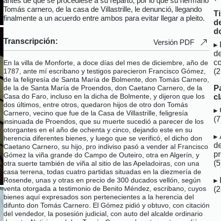
antes de que se procediese a su reparto, por lo que su hermano
Tomás carnero, de la casa de Villastrille, le denunció, llegando
T
finalmente a un acuerdo entre ambos para evitar llegar a pleito.
d
d
Transcripción:
Versión PDF
d
c
En la villa de Monforte, a doce días del mes de diciembre, año de
(2
1787, ante mí escribano y testigos parecieron Francisco Gómez,
de la feligresía de Santa María de Bolmente, don Tomás Carnero,
P
de la de Santa María de Proendos, don Caetano Carnero, de la
Casa do Faro, incluso en la dicha de Bolmente, y dijeron que los
c
dos últimos, entre otros, quedaron hijos de otro don Tomás
Carnero, vecino que fue de la Casa de Villastrille, feligresía
(7
insinuada de Proendos, que su muerte sucedió a parecer de los
otorgantes en el año de ochenta y cinco, dejando este en su
herencia diferentes bienes, y luego que se verificó, el dicho don
d
Caetano Carnero, su hijo, pro indiviso pasó a vender al Francisco
p
Gómez la viña grande do Campo de Outeiro, otra en Algerín, y
(5
otra suerte también de viña al sitio de las Apeladoiras, con una
casa terrena, todas cuatro partidas situadas en la diezmería de
Rosende, unas y otras en precio de 300 ducados vellón, según
venta otorgada a testimonio de Benito Méndez, escribano, cuyos
(
bienes aquí expresados son pertenecientes a la herencia del
difunto don Tomás Carnero. El Gómez pidió y obtuvo, con citación
del vendedor, la posesión judicial, con auto del alcalde ordinario