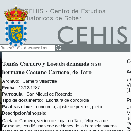
CEHIS -
Centro de Estudios
Históricos de Sober
C
Tomás Carnero y Losada demanda a su
hermano Caetano Carnero, de Taro
A
Archivo:
Carnero Villastrille
Vi
Fecha:
12/12/1787
(
Parroquia:
San Miguel de Rosende
P
Tipo de documento:
Escritura de concordia
Palabras clave:
concordía, ajuste de precios, pleito
Descripcion/sinopsis:
M
d
Caetano Carnero, vecino del lugar do Taro, feligresía de
R
Bolmente, vendió una serie de bienes de la herencia paterna
(5