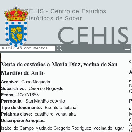
CEHIS -
Centro de Estudios
Históricos de Sober
C
Venta de castaños a María Díaz, vecina de San
Martiño de Anllo
A
Archivo:
Casa Noguedo
N
Subarchivo:
Casa do Noguedo
(
Fecha:
10/07/1655
P
Parroquia:
San Martiño de Anllo
Tipo de documento:
Escritura notarial
Palabras clave:
castiñeiro, venta, aira
M
d
Descripcion/sinopsis:
A
Isabel do Campo, viuda de Gregorio Rodríguez, vecina del lugar
(