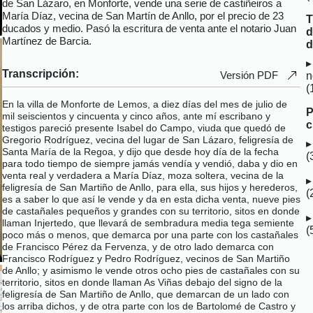
de San Lázaro, en Monforte, vende una serie de castiñeiros a
María Díaz, vecina de San Martín de Anllo, por el precio de 23
T
ducados y medio. Pasó la escritura de venta ante el notario Juan
d
Martínez de Barcia.
d
Transcripción:
Versión PDF
n
(
En la villa de Monforte de Lemos, a diez días del mes de julio de
P
mil seiscientos y cincuenta y cinco años, ante mí escribano y
c
testigos pareció presente Isabel do Campo, viuda que quedó de
Gregorio Rodríguez, vecina del lugar de San Lázaro, feligresía de
Santa María de la Regoa, y dijo que desde hoy día de la fecha
(
para todo tiempo de siempre jamás vendía y vendió, daba y dio en
venta real y verdadera a María Díaz, moza soltera, vecina de la
feligresía de San Martiño de Anllo, para ella, sus hijos y herederos,
(
es a saber lo que así le vende y da en esta dicha venta, nueve pies
de castañales pequeños y grandes con su territorio, sitos en donde
llaman Injertedo, que llevará de sembradura media tega semiente
(
poco más o menos, que demarca por una parte con los castañales
de Francisco Pérez da Fervenza, y de otro lado demarca con
Francisco Rodríguez y Pedro Rodríguez, vecinos de San Martiño
de Anllo; y asimismo le vende otros ocho pies de castañales con su
territorio, sitos en donde llaman As Viñas debajo del signo de la
feligresía de San Martiño de Anllo, que demarcan de un lado con
los arriba dichos, y de otra parte con los de Bartolomé de Castro y