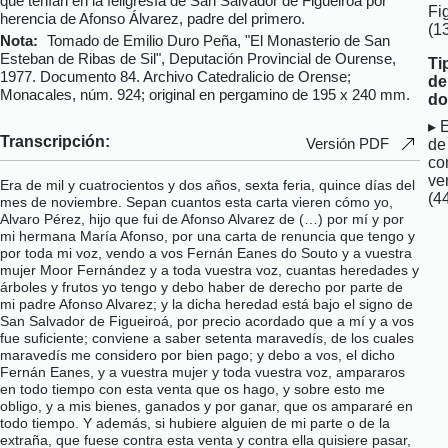
que tenían en la feligresía de San Salvador de Figueiroá por
Fi
herencia de Afonso Álvarez, padre del primero.
(1
Nota:
Tomado de Emilio Duro Peña, "El Monasterio de San
Esteban de Ribas de Sil", Deputación Provincial de Ourense,
Ti
1977. Documento 84. Archivo Catedralicio de Orense;
de
Monacales, núm. 924; original en pergamino de 195 x 240 mm.
do
E
Transcripción:
Versión PDF
de
co
ve
Era de mil y cuatrocientos y dos años, sexta feria, quince días del
(4
mes de noviembre. Sepan cuantos esta carta vieren cómo yo,
Alvaro Pérez, hijo que fui de Afonso Alvarez de (…) por mí y por
mi hermana María Afonso, por una carta de renuncia que tengo y
por toda mi voz, vendo a vos Fernán Eanes do Souto y a vuestra
mujer Moor Fernández y a toda vuestra voz, cuantas heredades y
árboles y frutos yo tengo y debo haber de derecho por parte de
mi padre Afonso Alvarez; y la dicha heredad está bajo el signo de
San Salvador de Figueiroá, por precio acordado que a mí y a vos
fue suficiente; conviene a saber setenta maravedís, de los cuales
maravedís me considero por bien pago; y debo a vos, el dicho
Fernán Eanes, y a vuestra mujer y toda vuestra voz, ampararos
en todo tiempo con esta venta que os hago, y sobre esto me
obligo, y a mis bienes, ganados y por ganar, que os ampararé en
todo tiempo. Y además, si hubiere alguien de mi parte o de la
extraña, que fuese contra esta venta y contra ella quisiere pasar,