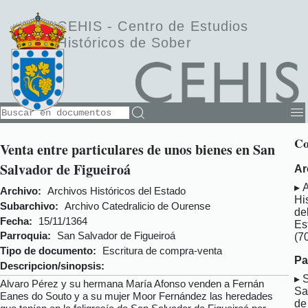
CEHIS -
Centro de Estudios
Históricos de Sober
Co
Venta entre particulares de unos bienes en San
Salvador de Figueiroá
Ar
A
Archivo:
Archivos Históricos del Estado
Hi
Subarchivo:
Archivo Catedralicio de Ourense
de
Fecha:
15/11/1364
Es
Parroquia:
San Salvador de Figueiroá
(7
Tipo de documento:
Escritura de compra-venta
Pa
Descripcion/sinopsis:
Alvaro Pérez y su hermana María Afonso venden a Fernán
Sa
Eanes do Souto y a su mujer Moor Fernández las heredades
de