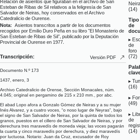
Relación de asientos que figuraban en el archivo de San
Neir
Esteban de Ribas de Sil relativos a la feligresía de San
(14)
Salvador de Neiras, hoy conservados en el Archivo
Catedralicio de Ourense.
Tipo
Nota:
Asientos transcritos a partir de los documentos
de
recogidos por Emilio Duro Peña en su libro "El Monasterio de
docu
San Esteban de Ribas de Sil", publicado por la Deputación
Esc
Provincial de Ourense en 1977.
de
foro
(72)
Transcripción:
Versión PDF
Pala
Documento N.º 173
clav
1437, enero, 3
Tu
(16)
Archivo Catedralicio de Orense, Sección Monacales, núm.
4.045; original en pergamino de 215 x 210 mm., por abc.
For
(49)
El abad Lopo afora a Gonzalo Gómez de Neiras y a su mujer
Inés Alvarez, y a cuatro voces, “o noso lugar de Neyras”, bajo
Lib
el signo de San Salvador de Neiras, por la quinta de todos los
de
granos, puestos en el cillero de San Salvador de Neiras, y por
regis
derechura tres maravedís de moneda vieja; las voces pagarán
(14)
la cuarta y cinco maravedís por derechura, y diez maravedís
por luctuosa. Notario: Juan da Cruz, excusador de Roy