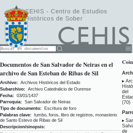
CEHIS -
Centro de Estudios
Históricos de Sober
Coin
Documentos de San Salvador de Neiras en el
archivo de San Esteban de Ribas de Sil
Arch
Arc
Archivo:
Archivos Históricos del Estado
Histó
Subarchivo:
Archivo Catedralicio de Ourense
del
Fecha:
03/01/1437
Esta
Parroquia:
San Salvador de Neiras
(70)
Tipo de documento:
Escritura de foro
Parr
Palabras clave:
tumbo, foros, libro de registros, monasterio
de Santo Estevo de Ribas de Sil
Sa
Salv
Descripcion/sinopsis:
de